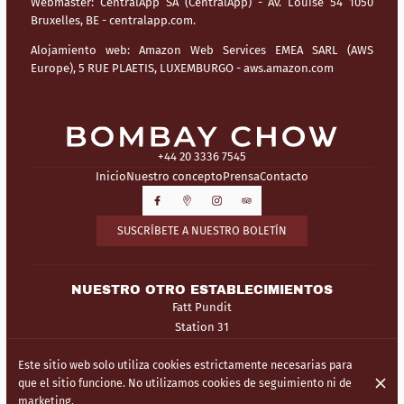
Webmaster:
CentralApp SA (CentralApp) - Av. Louise 54 1050
Bruxelles, BE - centralapp.com.
Alojamiento web:
Amazon Web Services EMEA SARL (AWS
Europe), 5 RUE PLAETIS, LUXEMBURGO - aws.amazon.com
+44 20 3336 7545
Inicio
Nuestro concepto
Prensa
Contacto
SUSCRÍBETE A NUESTRO BOLETÍN
NUESTRO OTRO ESTABLECIMIENTOS
Fatt Pundit
Station 31
Este sitio web solo utiliza cookies estrictamente necesarias para
© Bombay Chow 2026
que el sitio funcione. No utilizamos cookies de seguimiento ni de
Aviso legal
Protección de Datos
Configuración de cookies
marketing.