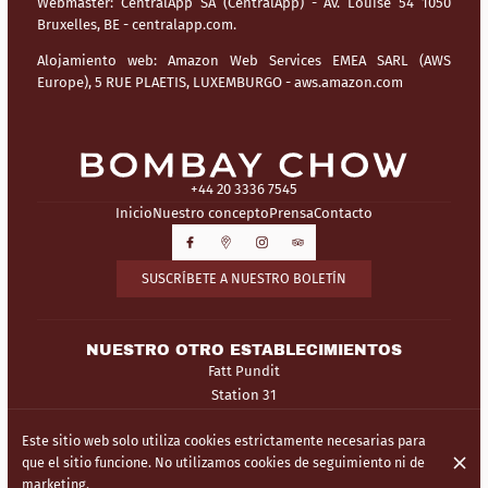
Webmaster:
CentralApp SA (CentralApp) - Av. Louise 54 1050
Bruxelles, BE - centralapp.com.
Alojamiento web:
Amazon Web Services EMEA SARL (AWS
Europe), 5 RUE PLAETIS, LUXEMBURGO - aws.amazon.com
+44 20 3336 7545
Inicio
Nuestro concepto
Prensa
Contacto
SUSCRÍBETE A NUESTRO BOLETÍN
NUESTRO OTRO ESTABLECIMIENTOS
Fatt Pundit
Station 31
Este sitio web solo utiliza cookies estrictamente necesarias para
© Bombay Chow 2026
que el sitio funcione. No utilizamos cookies de seguimiento ni de
Aviso legal
Protección de Datos
Configuración de cookies
marketing.