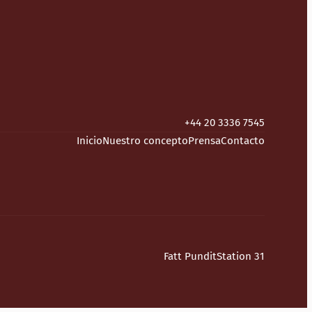
+44 20 3336 7545
Inicio
Nuestro concepto
Prensa
Contacto
Fatt Pundit
Station 31