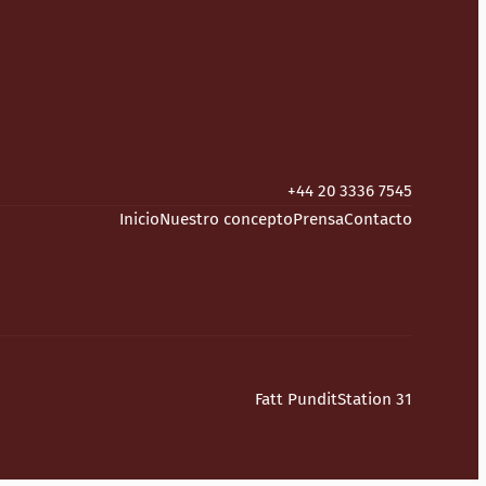
+44 20 3336 7545
Inicio
Nuestro concepto
Prensa
Contacto
Fatt Pundit
Station 31