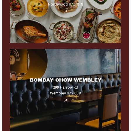
Northwood HA6 1HN
BOMBAY CHOW WEMBLEY
299 Harrow Rd
Wembley HA9 6BD