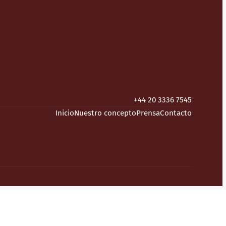
+44 20 3336 7545
Inicio
Nuestro concepto
Prensa
Contacto
Fatt Pundit
Station 31