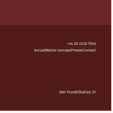
+44 20 3336 7545
Accueil
Notre concept
Presse
Contact
Fatt Pundit
Station 31