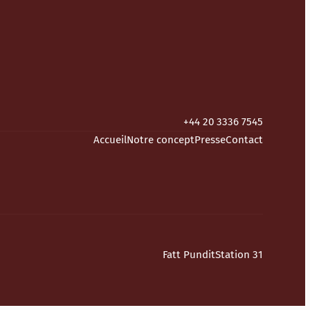
+44 20 3336 7545
Accueil
Notre concept
Presse
Contact
Fatt Pundit
Station 31